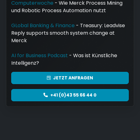
Computerwoche
- Wie Merck Process Mining
und Robotic Process Automation nutzt
GLobal Banking & Finance
- Treasury: Leadvise
Reply supports smooth system change at
Merck
AI for Business Podcast
- Was ist Künstliche
Intelligenz?
JETZT
ANFRAGEN
+41 (0)43 55 66 44 0