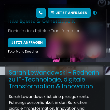
JETZT
ANFRAGEN
Expertin Digitalisierung, Künstliche
Intelligenz & Generative KI
Pionierin der digitalen Transformation
JETZT ANFRAGEN
Foto: Mario Drescher
Sarah Lewandowski - Rednerin
Foto: Mario Drescher
zu IT-Technologie, digitale
Transformation & Innovation
Sarah Lewandowski ist eine preisgekrönte
Führungspersönlichkeit in den Bereichen
digitale Transformation, Innovation und