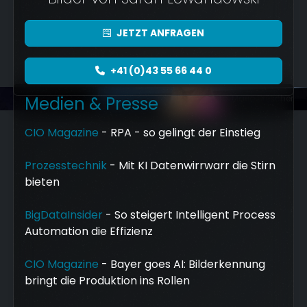
JETZT
ANFRAGEN
Foto: Mario Drescher
+41 (0)43 55 66 44 0
Medien & Presse
Foto: Mario Drescher
CIO Magazine
- RPA - so gelingt der Einstieg
Prozesstechnik
- Mit KI Datenwirrwarr die Stirn
bieten
BigDataInsider
- So steigert Intelligent Process
Automation die Effizienz
CIO Magazine
- Bayer goes AI: Bilderkennung
bringt die Produktion ins Rollen